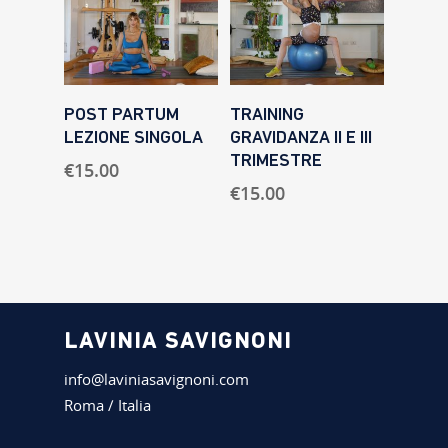
AGGIUNGI AL
AGGIUNGI AL
POST PARTUM
TRAINING
CARRELLO
CARRELLO
LEZIONE SINGOLA
GRAVIDANZA II E III
TRIMESTRE
€
15.00
€
15.00
LAVINIA SAVIGNONI
info@laviniasavignoni.com
Roma / Italia