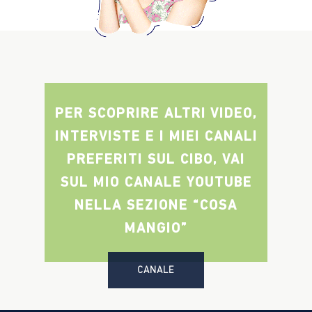
PER SCOPRIRE ALTRI VIDEO,
INTERVISTE E I MIEI CANALI
PREFERITI SUL CIBO, VAI
SUL MIO CANALE YOUTUBE
NELLA SEZIONE “COSA
MANGIO”
CANALE