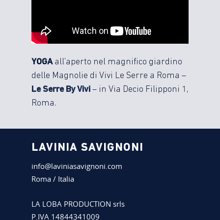
YOGA
all’aperto nel magnifico giardino
delle Magnolie di Vivi Le Serre a Roma –
Le Serre By Vivi
– in Via Decio Filipponi 1,
Roma.
LAVINIA SAVIGNONI
info@laviniasavignoni.com
Roma / Italia
LA LOBA PRODUCTION srls
P.IVA 14844341009