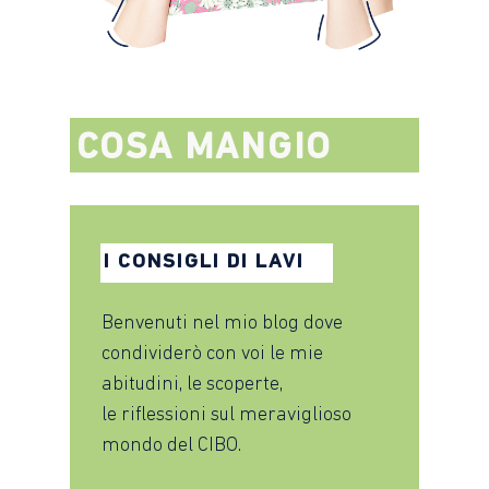
COSA MANGIO
I CONSIGLI DI LAVI
Benvenuti nel mio blog dove
condividerò con voi le mie
abitudini, le scoperte,
le riflessioni sul meraviglioso
mondo del CIBO.